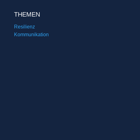
THEMEN
Resilienz
Kommunikation
Persönlichkeit
Mimikerkennung
Wertschätzender Umgang
Motivation
LEISTUNGEN
Wirtschaftsmediation
Coaching
Beratung
Workshops
Seminare