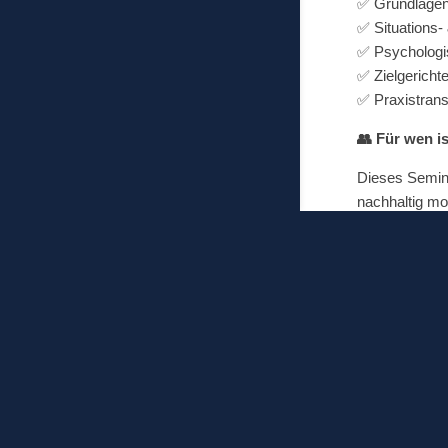
✅ Grundlagen
✅ Situations-
✅ Psychologis
✅ Zielgericht
✅ Praxistrans
👥 Für wen i
Dieses Semina
nachhaltig mo
Nutzen Sie di
Ergebnisse zu
Jetzt
Seminar