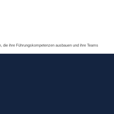
lle, die ihre Führungskompetenzen ausbauen und ihre Teams
hr Team erfolgreich zu motivieren und nachhaltige