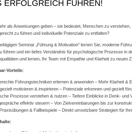
 ERFOLGREICH FÜHREN!
ehr als Anweisungen geben – sie bedeutet, Menschen zu verstehen, zu
gerecht zu führen und individuelle Potenziale zu entfalten?
eitägigen Seminar „Führung & Motivation“ lernen Sie, moderne Führu
 zu führen und ein tiefes Verständnis für psychologische Prozesse in 
qualitäten und lernen, Ihr Team mit Empathie und Klarheit zu neuen Zi
ar-Vorteile:
erechte Führungstechniken erlernen & anwenden – Mehr Klarheit & Eff
gezielt motivieren & inspirieren – Potenziale erkennen und gezielt för
che Prozesse verstehen & nutzen – Tiefere Einblicke in Denk- und
espräche effektiv steuern – Von Zielvereinbarungen bis zur konstrukti
 Praxisübungen & Fallbeispiele – Direkt umsetzbare Strategien für Ihr
halte: