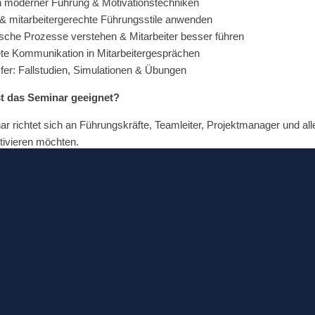
 moderner Führung & Motivationstechniken
 & mitarbeitergerechte Führungsstile anwenden
che Prozesse verstehen & Mitarbeiter besser führen
ete Kommunikation in Mitarbeitergesprächen
fer: Fallstudien, Simulationen & Übungen
st das Seminar geeignet?
r richtet sich an Führungskräfte, Teamleiter, Projektmanager und a
tivieren möchten.
eses praxisnahe Training, um Ihre Führungsfähigkeiten zu schärfen, I
 erzielen.
 buchen
oder
telefonisch Termin anfragen
…