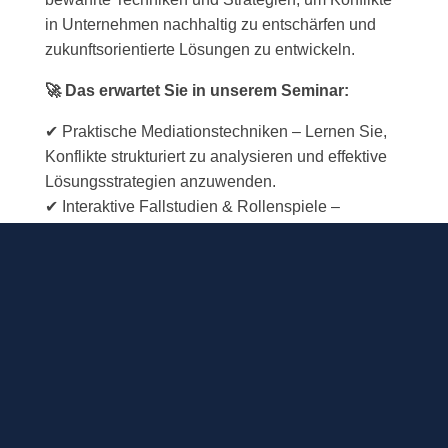
in Unternehmen nachhaltig zu entschärfen und
zukunftsorientierte Lösungen zu entwickeln.
🚀 Das erwartet Sie in unserem Seminar:
✔ Praktische Mediationstechniken – Lernen Sie,
Konflikte strukturiert zu analysieren und effektive
Lösungsstrategien anzuwenden.
✔ Interaktive Fallstudien & Rollenspiele –
Vertiefen Sie Ihr Wissen anhand realer Praxisfälle.
✔ Erweiterung Ihrer Führungskompetenz –
Werden Sie zum Vermittler in Konfliktsituationen
und fördern Sie eine konstruktive
Unternehmenskultur.
✔ Zertifikat als Qualifikationsnachweis – Nach
Abschluss des Seminars erhalten Sie ein
Teilnahmezertifikat, das Ihre erworbenen
Fähigkeiten belegt.