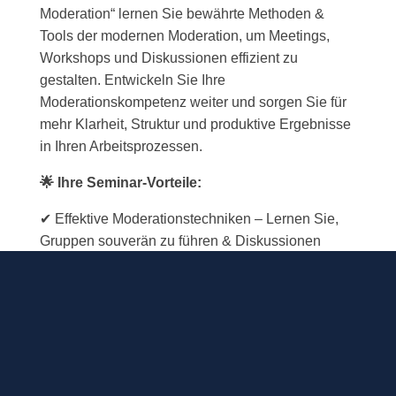
Moderation“ lernen Sie bewährte Methoden &
Tools der modernen Moderation, um Meetings,
Workshops und Diskussionen effizient zu
gestalten. Entwickeln Sie Ihre
Moderationskompetenz weiter und sorgen Sie für
mehr Klarheit, Struktur und produktive Ergebnisse
in Ihren Arbeitsprozessen.
🌟 Ihre Seminar-Vorteile:
✔ Effektive Moderationstechniken – Lernen Sie,
Gruppen souverän zu führen & Diskussionen
gezielt zu steuern.
✔ Prozessbegleitung & Ergebnisorientierung –
Moderieren Sie zielgerichtet und mit nachhaltigem
Mehrwert.
✔ Praxisnahe Übungen & direkt umsetzbare
Methoden – Sofort anwendbare Tools für Ihre
Moderationsarbeit.