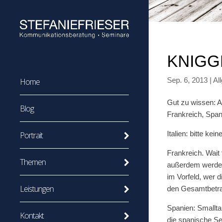
KNIGG
Sep. 6, 2013
|
Al
Home
Gut zu wissen: An
Blog
Frankreich, Span
Italien: bitte ke
Portrait
Frankreich. Wait 
Themen
außerdem werden 
im Vorfeld, wer 
Leistungen
den Gesamtbetra
Spanien: Smallta
Kontakt
die spanische See