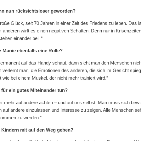
enn nun rücksichtsloser geworden?
oße Glück, seit 70 Jahren in einer Zeit des Friedens zu leben. Das i
 anderen wirft es einen negativen Schatten. Denn nur in Krisenzeiten
ehen einander bei. “
y-Manie ebenfalls eine Rolle?
ermanent auf das Handy schaut, dann sieht man den Menschen nich
 verlernt man, die Emotionen des anderen, die sich im Gesicht spieg
 wie bei einem Muskel, der nicht mehr trainiert wird.“
für ein gutes Miteinander tun?
der mehr auf andere achten – und auf uns selbst. Man muss sich bewu
h auf andere einzulassen und Interesse zu zeigen. Alle Menschen se
nommen zu werden.“
 Kindern mit auf den Weg geben?