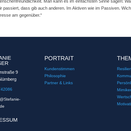
Menschenfreundlichkeit. Man kann es im einfachsten Sinne sagen: Was
r passiert, dass gib auch anderen. Im Aktiven wie im Passiven. Wicht
eresse am gegenüber.“
ANIE
PORTRAIT
THE
SER
Kundenstimmen
Resilie
nstraße 9
Philosophie
Kommun
Nürnberg
Partner & Links
Persönl
742086
Mimike
Wertsc
t@Stefanie-
Motivat
.de
ESSUM