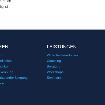
 du dir
ig ist
MEN
LEISTUNGEN
nz
Wirtschaftsmediation
ikation
Coaching
ichkeit
Beratung
rkennung
Workshops
hätzender Umgang
Seminare
ion