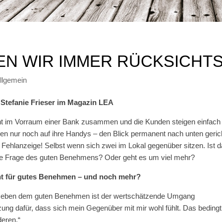
N WIR IMMER RÜCKSICHT
llgemein
 Stefanie Frieser im Magazin LEA
ht im Vorraum einer Bank zusammen und die Kunden steigen einfach u
rren nur noch auf ihre Handys – den Blick permanent nach unten gerich
ehlanzeige! Selbst wenn sich zwei im Lokal gegenüber sitzen. Ist 
ine Frage des guten Benehmens? Oder geht es um viel mehr?
ht für gutes Benehmen – und noch mehr?
. Neben dem guten Benehmen ist der wertschätzende Umgang
g dafür, dass sich mein Gegenüber mit mir wohl fühlt. Das bedingt n
eren.“