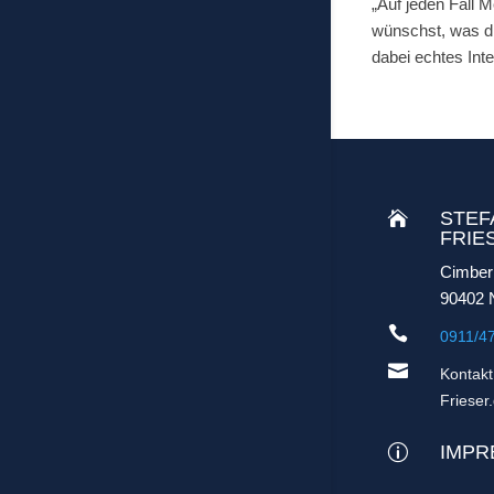
„Auf jeden Fall 
wünschst, was di
dabei echtes Int
STEF

FRIE
Cimber
90402 

0911/4

Kontak
Frieser
IMPR
p