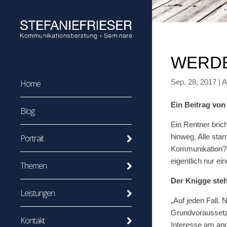
WERDE
Sep. 28, 2017
|
A
Home
Ein Beitrag von
Blog
Ein Rentner bric
hinweg. Alle sta
Portrait
Kommunikation? F
eigentlich nur e
Themen
Der Knigge ste
Leistungen
„Auf jeden Fall
Grundvoraussetzun
Kontakt
Interesse am and