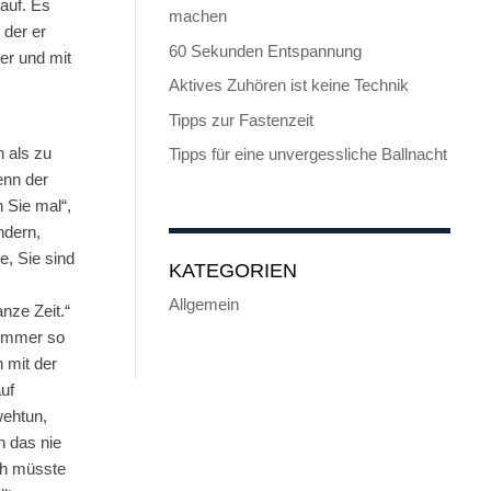
 auf. Es
machen
 der er
60 Sekunden Entspannung
er und mit
Aktives Zuhören ist keine Technik
Tipps zur Fastenzeit
 als zu
Tipps für eine unvergessliche Ballnacht
enn der
 Sie mal“,
ndern,
e, Sie sind
KATEGORIEN
Allgemein
nze Zeit.“
 immer so
 mit der
uf
wehtun,
n das nie
ch müsste