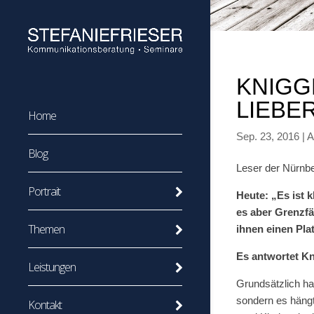
KNIGG
LIEBE
Home
Sep. 23, 2016
|
A
Blog
Leser der Nürnbe
Portrait
Heute: „Es ist 
es aber Grenzfäl
Themen
ihnen einen Plat
Es antwortet Kn
Leistungen
Grundsätzlich ha
sondern es hängt
Kontakt