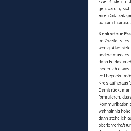
zwei Kindern in d
geht darum, sich 
einen Sitzplatz
echtem Interess
Konkret zur Fra
Im Zweifel ist e
wenig. Also biete
andere muss es au
dann ist das auc
indem ich etwas s
voll bepackt, mö
Kreislaufherausfo
Damit rückt man
formulieren, dass
Kommunikation a
wahnsinnig hohen
dann stehe ich au
oberlehrerhaft t