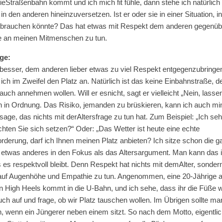
ieStraßenbahn kommt und ich mich fit fühle, dann stehe ich natürlich
in den anderen hineinzuversetzen. Ist er oder sie in einer Situation, in
gebrauchen könnte? Das hat etwas mit Respekt dem anderen gegenüb
e an meinen Mitmenschen zu tun.
ge:
s besser, dem anderen lieber etwas zu viel Respekt entgegenzubringen
 ich im Zweifel den Platz an. Natürlich ist das keine Einbahnstraße, d
ch annehmen wollen. Will er esnicht, sagt er vielleicht „Nein, lassen
h in Ordnung. Das Risiko, jemanden zu brüskieren, kann ich auch mi
age, das nichts mit derAltersfrage zu tun hat. Zum Beispiel: „Ich seh
chten Sie sich setzen?“ Oder: „Das Wetter ist heute eine echte
rderung, darf ich Ihnen meinen Platz anbieten? Ich sitze schon die ga
 etwas anderes in den Fokus als das Altersargument. Man kann das
 es respektvoll bleibt. Denn Respekt hat nichts mit demAlter, sondern
uf Augenhöhe und Empathie zu tun. Angenommen, eine 20-Jährige a
 High Heels kommt in die U-Bahn, und ich sehe, dass ihr die Füße 
ch auf und frage, ob wir Platz tauschen wollen. Im Übrigen sollte ma
un, wenn ein Jüngerer neben einem sitzt. So nach dem Motto, eigentli