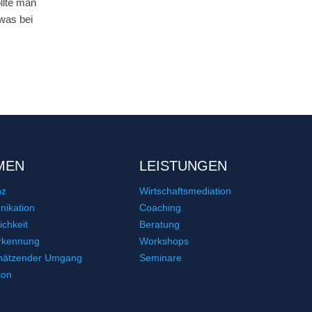
llte man
twas bei
MEN
LEISTUNGEN
nz
Wirtschaftsmediation
ikation
Coaching
ichkeit
Beratung
rkennung
Workshops
hätzender Umgang
Seminare
ion