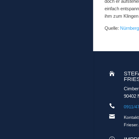
doch er aufstehe
einfach entspann
ihm zum Klingen
Quelle:
Nürnberg
STEF

FRIE
Cimber
90402 

0911/4

Kontak
Frieser