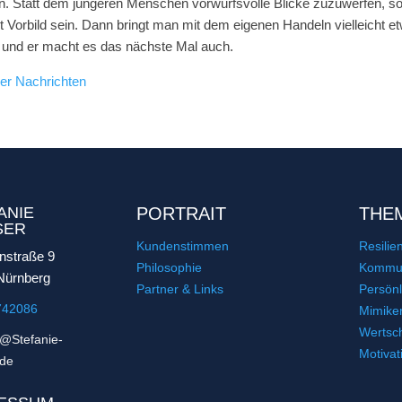
n. Statt dem jüngeren Menschen vorwurfsvolle Blicke zuzuwerfen, so
t Vorbild sein. Dann bringt man mit dem eigenen Handeln vielleicht e
 und er macht es das nächste Mal auch.
er Nachrichten
ANIE
PORTRAIT
THE
SER
Kundenstimmen
Resilie
nstraße 9
Philosophie
Kommun
Nürnberg
Partner & Links
Persönl
742086
Mimike
Wertsc
t@Stefanie-
Motivat
.de