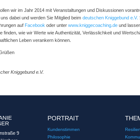
len wir im Jahr 2014 mit Veranstaltungen und Diskussionen vorantr
 uns dabei und werden Sie Mitglied beim
deutschen Kniggebund e.V.
ahrungen auf
Facebook
oder unter
www.kniggecoaching.de
und lassen
inden, wie wir Werte wie Authentizität, Verlässlichkeit und Wertsc
haftlichen Leben verankern können.
 Grüßen
scher Kniggebund e.V.
ANIE
PORTRAIT
THE
SER
Kundenstimmen
Resilie
nstraße 9
Philosophie
Kommun