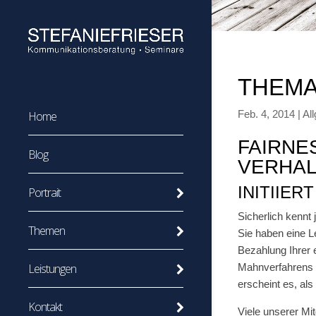
THEMA
Feb. 4, 2014
|
Al
Home
FAIRNE
Blog
VERHAL
INITIIE
Portrait
Sicherlich kennt 
Themen
Sie haben eine L
Bezahlung Ihrer 
Mahnverfahrens g
Leistungen
erscheint es, al
Kontakt
Viele unserer Mi