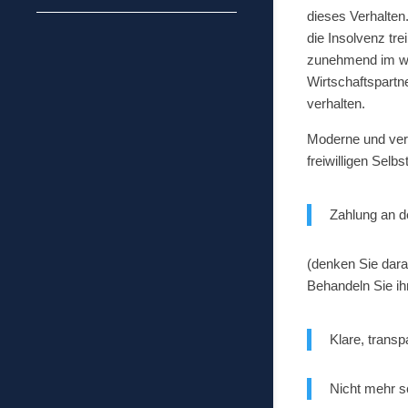
dieses Verhalten
die Insolvenz tr
zunehmend im wir
Wirtschaftspartn
verhalten.
Moderne und vera
freiwilligen Selb
Zahlung an de
(denken Sie dara
Behandeln Sie ih
Klare, trans
Nicht mehr sc