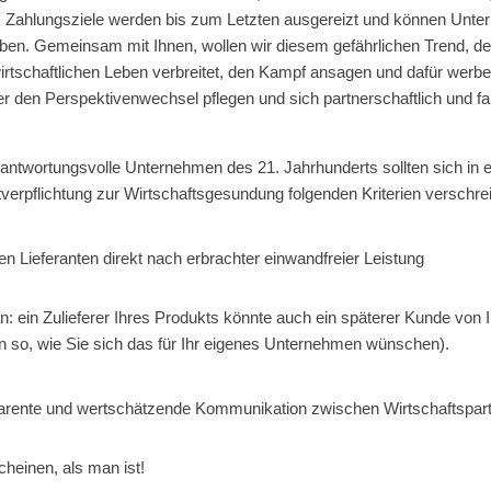
. Zahlungsziele werden bis zum Letzten ausgereizt und können Unte
eiben. Gemeinsam mit Ihnen, wollen wir diesem gefährlichen Trend, de
tschaftlichen Leben verbreitet, den Kampf ansagen und dafür werbe
er den Perspektivenwechsel pflegen und sich partnerschaftlich und fai
ntwortungsvolle Unternehmen des 21. Jahrhunderts sollten sich in e
stverpflichtung zur Wirtschaftsgesundung folgenden Kriterien verschre
n Lieferanten direkt nach erbrachter einwandfreier Leistung
n: ein Zulieferer Ihres Produkts könnte auch ein späterer Kunde von I
n so, wie Sie sich das für Ihr eigenes Unternehmen wünschen).
parente und wertschätzende Kommunikation zwischen Wirtschaftspart
heinen, als man ist!