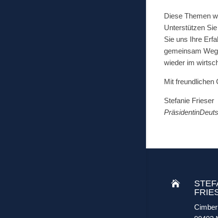
Diese Themen wol
Unterstützen Sie
Sie uns Ihre Erf
gemeinsam Wege f
wieder im wirtsc
Mit freundlichen
Stefanie Frieser
PräsidentinDeut
STEF

FRIE
Cimber